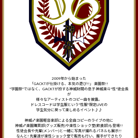
2009年から始まった
「GACKTが仕掛ける、本気の遊び!!」 楽園祭!!
"学園祭"ではなく、GACKTが扮する神威財閥の息子 神威楽斗"性"徒会長
が
様々なアーティストのコピー曲を披露。
ドレスコードは学生服という"性服"限定LIVEの
学生気分に戻って楽しめるイベント♪♪
神威♂楽園軽音楽部による全曲コピーのライブの他に
神威♂楽園購買部(グッズ販売)や楽性ショック堂(飲食部)も登場!!
性徒会長や先輩(メンバー)と一緒に写真が撮れるパネルも展示!!
なんと! 先輩達が楽性ショック堂で販売も行い、握手ができたり