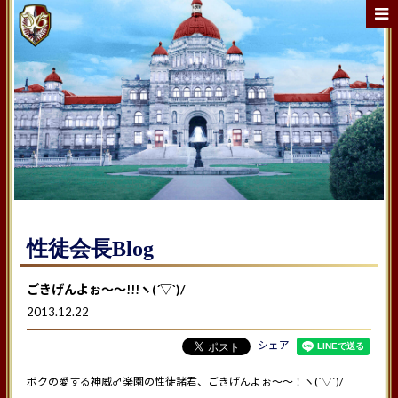
性徒会長Blog
ごきげんよぉ〜〜!!!ヽ(´▽`)/
2013.12.22
シェア
ボクの愛する神威♂楽園の性徒諸君、ごきげんよぉ〜〜！ヽ(´▽`)/