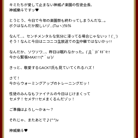
キミたちが愛して止まない神威♂楽園の性徒会長、
神威樂斗ですッ♥
とうとう、今日で今年の楽園祭も終わってしまうんだな…。
ボクはなんだか寂しいゾ…(Тωヽ)ｳﾙｳﾙ
なんて…、センチメンタルな気分に浸ってる場合じゃないッ！(`_´)
そう！なんと今日はニコニコ生放送での生中継ではないかッ!!
なんだか、ソワソワ…、昨日は眠れなかった。(´Д｀)ﾄﾞｷﾄﾞｷ!!
今から緊張MAX!!!(*｀ω´)/
きっと、敬愛するGACKT氏も見ていてくれるハズ！
さて！
今からウォーミングアップのトレーニングだッ！
性徒のみんなもファイナルの今日はじけまくって
セメテ！セメテ!!セメまくるんだゾッ！
ご準備はよろし〜かぁ〜？
それじゃ、またあとで♪(^^)v
神威樂斗♥