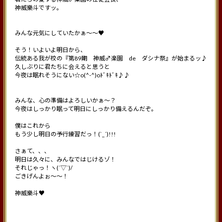
神威樂斗ですッ。
みんな元気にしていたかぁ〜〜♥
そう！いよいよ明日から、
伝統ある我が校の『第89期 神威♂楽園 de ダシナ祭』が始まるッ♪
久しぶりに君たちに会えると思うと
今夜は眠れそうにない☆o(^-^)oﾄﾞｷﾄﾞｷ♪♪
みんな、心の準備はよろしいかぁ〜？
今夜はしっかり眠って明日にしっかり備えるんだぞ。
僕はこれから
もう少し明日の予行練習だっ！(`_´)!!!
さぁて、、、
明日は久々に、みんなではじけるゾ！
それじゃっ！ヽ(´▽`)/
ごきげんよぉ〜〜！
神威樂斗♥