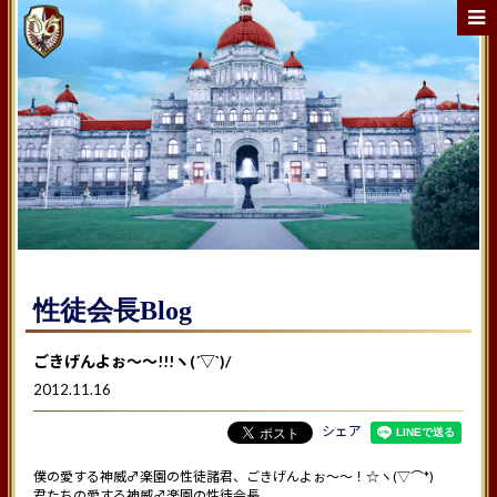
性徒会長Blog
ごきげんよぉ〜〜!!!ヽ(´▽`)/
2012.11.16
シェア
僕の愛する神威♂楽園の性徒諸君、ごきげんよぉ〜〜！☆ヽ(▽⌒*)
君たちの愛する神威♂楽園の性徒会長、