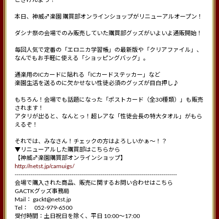
本日、神威♂楽園 購買部オンラインショップがリニューアルオープン！
ダシナ祭の会場でのみ販売していた購買部グッズがいよいよ通販開始！
毎回人気で定番の「エロニカ学習帳」の最新版や「クリアファイル」、
なんでもお手軽に使える「ショッピングバッグ」。
通楽用のICカードに貼れる「ICカードステッカー」など
楽園生活を送るのに欠かせない性徒必須のグッズが目白押し♪
もちろん！会場でも話題になった「ポストカード（全30種類）」も販売
されます！
アタリが出ると、なんとっ！超レアな「性徒会長の特大タオル」がもら
えるぞ！
それでは、みなさん！チェックの方はよろしいかぁ～！？
▼リニューアルした購買部はこちらから
【神威♂楽園購買部オンラインショップ】
http://netst.jp/camuigs/
-----------------------------------------------------------------------------------
会場で購入された商品、販売に関するお問い合わせはこちら
GACTKグッズ事務局
Mail： gackt@netst.jp
Tel： 052-979-6500
受付時間：土日祝日を除く、平日 10:00～17:00